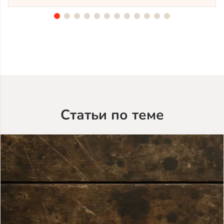
из
лиственницы
TV-
5053
(лак
Teknos)
Статьи по теме