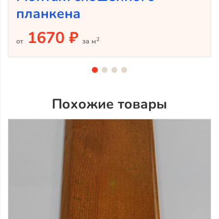
планкена
1670 ₽
2
от
за м
Похожие товары