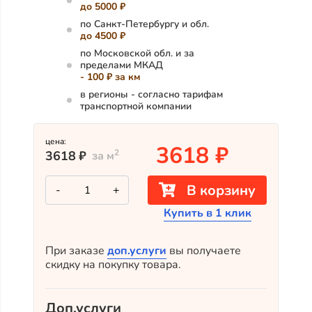
до 5000 ₽
по Санкт-Петербургу и обл.
до 4500 ₽
по Московской обл. и за
пределами МКАД
- 100 ₽ за км
в регионы - согласно тарифам
транспортной компании
цена:
3618
₽
2
3618
₽
за м
Количество
В корзину
-
+
товара
Винтажный
Купить в 1 клик
планкен
из
лиственницы
(BIORA-
При заказе
доп.услуги
вы получаете
1507)
скидку на покупку товара.
Доп.услуги