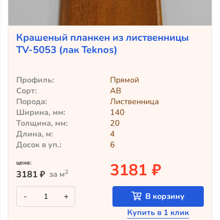
Крашеный планкен из лиственницы
TV-5053 (лак Teknos)
Профиль:
Прямой
Сорт:
АВ
Порода:
Лиственница
Ширина, мм:
140
Толщина, мм:
20
Длина, м:
4
Досок в уп.:
6
цена:
3181 ₽
2
3181
₽
за м
Количество
-
+
В корзину
товара
Крашеный
Купить в 1 клик
планкен