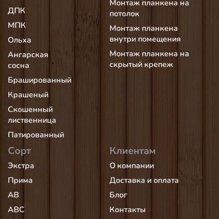
Монтаж планкена на
ДПК
потолок
МПК
Монтаж планкена
внутри помещения
Ольха
Монтаж планкена на
Ангарская
скрытый крепеж
сосна
Брашированный
Крашеный
Скошенный
лиственница
Патированный
Сорт
Клиентам
Экстра
О компании
Прима
Доставка и оплата
AB
Блог
АВС
Контакты