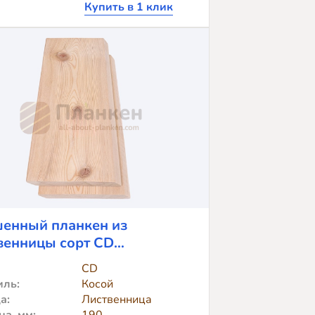
Купить в 1 клик
ланкен
з
иственницы
V-
083
лак
eknos)
енный планкен из
венницы сорт CD
20x3000
CD
ль:
Косой
а:
Лиственница