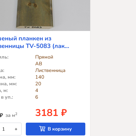
еный планкен из
венницы TV-5083 (лак
os)
ль:
Прямой
АВ
а:
Лиственница
а, мм:
140
на, мм:
20
, м:
4
в уп.:
6
3181 ₽
2
₽
за м
оличество
+
В корзину
овара
рашеный