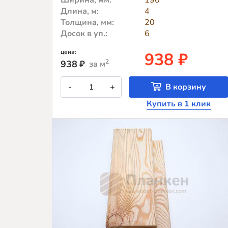
Ширина, мм:
190
Длина, м:
4
Толщина, мм:
20
Досок в уп.:
6
цена:
938 ₽
2
938
₽
за м
Количество
-
+
В корзину
товара
Cкошенный
Купить в 1 клик
планкен
из
лиственницы
сорт
CD
190x20x2000