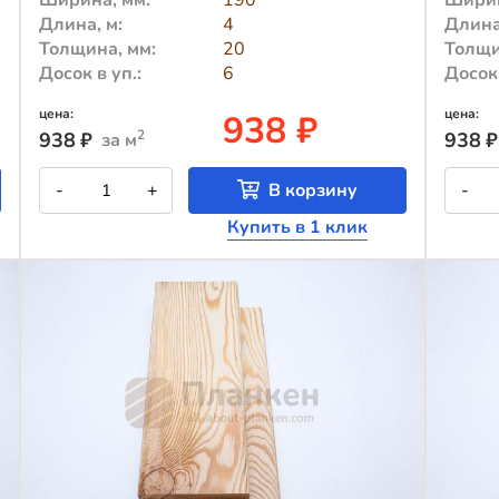
Ширина, мм:
190
Ширин
Длина, м:
4
Длина
Толщина, мм:
20
Толщи
Досок в уп.:
6
Досок 
цена:
цена:
938 ₽
2
938
₽
938
₽
за м
Количество
К
-
+
В корзину
-
товара
т
Cкошенный
C
Купить в 1 клик
планкен
п
из
и
лиственницы
л
сорт
с
CD
C
190x20x4000
1