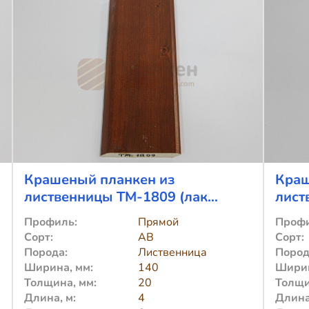
сорт
с
CD
C
190x20x3000
1
Крашеный планкен из
Краш
лиственницы TM-1809 (лак
лист
Teknos)
Tekn
Профиль:
Прямой
Профи
Сорт:
АВ
Сорт:
Порода:
Лиственница
Пород
Ширина, мм:
140
Ширин
Толщина, мм:
20
Толщи
Длина, м:
4
Длина