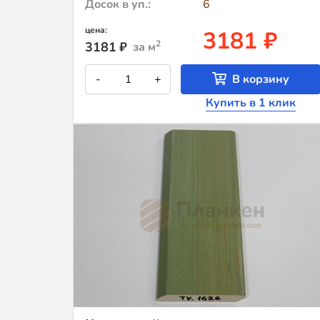
Досок в уп.:
6
цена:
3181 ₽
2
3181
₽
за м
Количество
-
+
В корзину
товара
Крашеный
Купить в 1 клик
планкен
из
лиственницы
TV-
16
(лак
Teknos)