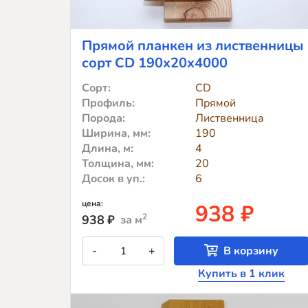
Прямой планкен из лиственницы
сорт CD 190x20x4000
Сорт:
CD
Профиль:
Прямой
Порода:
Лиственница
Ширина, мм:
190
Длина, м:
4
Толщина, мм:
20
Досок в уп.:
6
цена:
938 ₽
2
938
₽
за м
Количество
-
+
В корзину
товара
Прямой
Купить в 1 клик
планкен
из
лиственницы