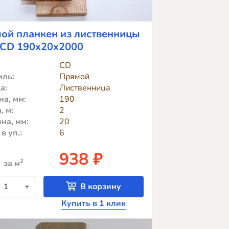
ой планкен из лиственницы
 CD 190x20x2000
CD
ль:
Прямой
а:
Лиственница
а, мм:
190
, м:
2
на, мм:
20
в уп.:
6
938 ₽
2
за м
оличество
+
В корзину
овара
рямой
Купить в 1 клик
ланкен
з
иственницы