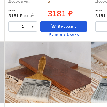
Досок в уп.:
6
Досок 
цена:
цена:
3181 ₽
2
3181
₽
3181
за м
Количество
К
-
+
В корзину
-
товара
т
Крашеный
К
Купить в 1 клик
планкен
п
из
и
лиственницы
л
TM-
T
1809
1
(лак
(
Teknos)
T