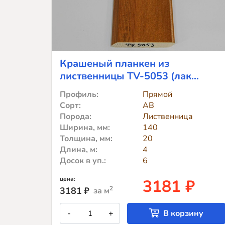
Крашеный планкен из
лиственницы TV-5053 (лак
Teknos)
Профиль:
Прямой
Сорт:
АВ
Порода:
Лиственница
Ширина, мм:
140
Толщина, мм:
20
Длина, м:
4
Досок в уп.:
6
цена:
3181 ₽
2
3181
₽
за м
Количество
-
+
В корзину
товара
Крашеный