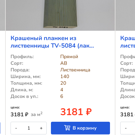
Крашеный планкен из
Краш
лиственницы TV-5084 (лак
лист
Teknos)
Tekn
Профиль:
Прямой
Профи
Сорт:
АВ
Сорт:
Порода:
Лиственница
Пород
Ширина, мм:
140
Ширин
Толщина, мм:
20
Толщи
Длина, м:
4
Длина
Досок в уп.:
6
Досок 
цена:
цена:
3181 ₽
2
3181
₽
3181
за м
Количество
К
-
+
В корзину
-
товара
т
Крашеный
К