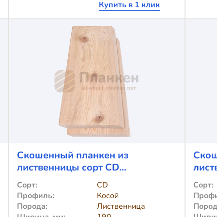
Купить в 1 клик
планкен
п
из
и
лиственницы
л
TV-
T
5084
5
(лак
(
Teknos)
T
Cкошенный планкен из
Cкош
лиственницы сорт CD
лист
190x20x4000
190x
Сорт:
CD
Сорт:
Профиль:
Косой
Профи
Порода:
Лиственница
Пород