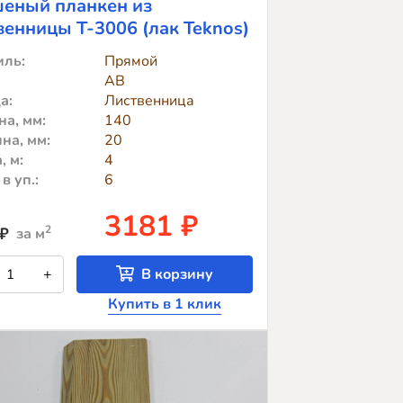
еный планкен из
венницы T-3006 (лак Teknos)
ль:
Прямой
АВ
а:
Лиственница
а, мм:
140
на, мм:
20
, м:
4
в уп.:
6
3181 ₽
2
₽
за м
оличество
+
В корзину
овара
рашеный
Купить в 1 клик
ланкен
з
иственницы
-
006
лак
eknos)