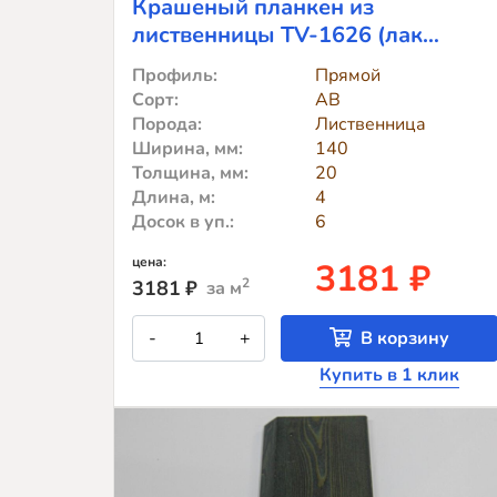
Крашеный планкен из
лиственницы TV-1626 (лак
Teknos)
Профиль:
Прямой
Сорт:
АВ
Порода:
Лиственница
Ширина, мм:
140
Толщина, мм:
20
Длина, м:
4
Досок в уп.:
6
цена:
3181 ₽
2
3181
₽
за м
Количество
-
+
В корзину
товара
Крашеный
Купить в 1 клик
планкен
из
лиственницы
TV-
1626
(лак
Teknos)