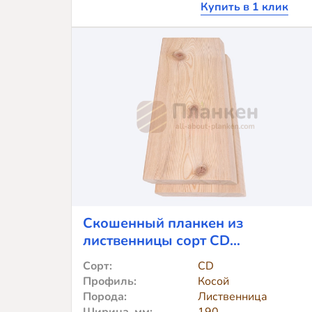
Купить в 1 клик
планкен
из
лиственницы
TV-
5053
(лак
Teknos)
Cкошенный планкен из
лиственницы сорт CD
190x20x2000
Сорт:
CD
Профиль:
Косой
Порода:
Лиственница