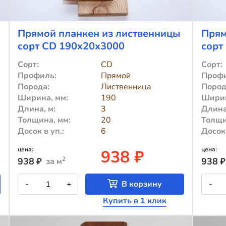
Прямой планкен из лиственницы
Прям
сорт CD 190x20x3000
сорт
Сорт:
CD
Сорт:
Профиль:
Прямой
Профи
Порода:
Лиственница
Пород
Ширина, мм:
190
Ширин
Длина, м:
3
Длина
Толщина, мм:
20
Толщи
Досок в уп.:
6
Досок 
цена:
цена:
938 ₽
2
938
₽
938
₽
за м
Количество
К
-
+
В корзину
-
товара
т
Прямой
П
Купить в 1 клик
планкен
п
из
и
лиственницы
л