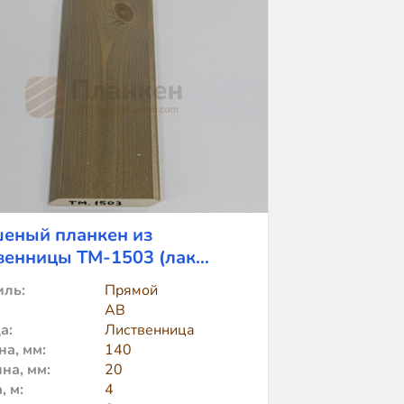
орт
D
90x20x2000
еный планкен из
венницы TM-1503 (лак
os)
ль:
Прямой
АВ
а:
Лиственница
а, мм:
140
на, мм:
20
, м:
4