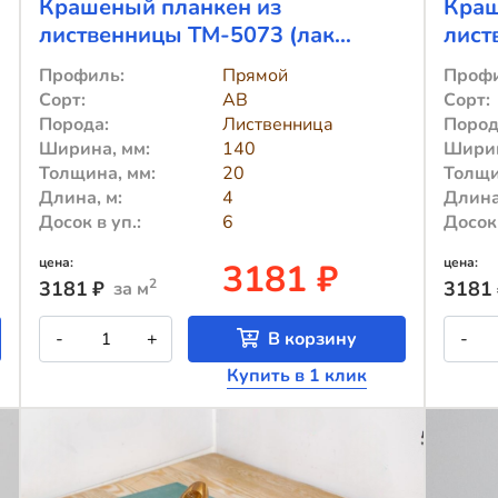
Крашеный планкен из
Краш
лиственницы TM-5073 (лак
лист
Teknos)
Профиль:
Прямой
Профи
Сорт:
АВ
Сорт:
Порода:
Лиственница
Пород
Ширина, мм:
140
Ширин
Толщина, мм:
20
Толщи
Длина, м:
4
Длина
Досок в уп.:
6
Досок 
цена:
цена:
3181 ₽
2
3181
₽
3181
за м
Количество
К
-
+
В корзину
-
товара
т
Крашеный
К
Купить в 1 клик
планкен
п
из
и
лиственницы
л
TM-
T
5073
3
(лак
(
Teknos)
T