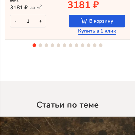
цена:
3181 ₽
2
3181
₽
за м
Количество
-
+
В корзину
товара
Крашеный
Купить в 1 клик
планкен
из
лиственницы
TV-
5053
(лак
Teknos)
Статьи по теме