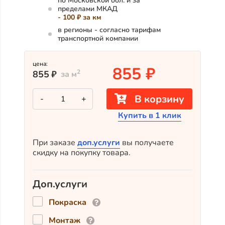
по Московской обл. и за
пределами МКАД
- 100 ₽ за км
в регионы - согласно тарифам
транспортной компании
цена:
855
₽
2
855
₽
за м
Количество
В корзину
-
+
товара
Скошенный
Купить в 1 клик
планкен
из
сосны
АВ
При заказе
доп.услуги
вы получаете
121x20x4800
скидку на покупку товара.
Доп.услуги
Покраска
Монтаж