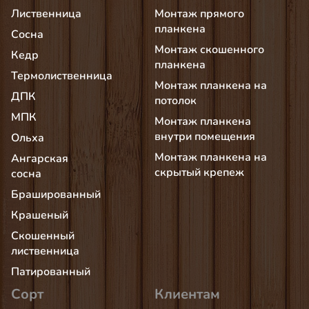
Лиственница
Монтаж прямого
планкена
Сосна
Монтаж скошенного
Кедр
планкена
Термолиственница
Монтаж планкена на
ДПК
потолок
МПК
Монтаж планкена
внутри помещения
Ольха
Монтаж планкена на
Ангарская
скрытый крепеж
сосна
Брашированный
Крашеный
Скошенный
лиственница
Патированный
Сорт
Клиентам