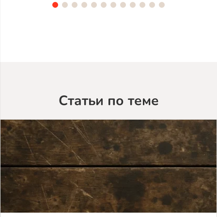
TV-
5053
(лак
Teknos)
Статьи по теме