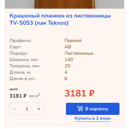
Крашеный планкен из лиственницы
TV-5053 (лак Teknos)
Профиль:
Прямой
Сорт:
АВ
Порода:
Лиственница
Ширина, мм:
140
Толщина, мм:
20
Длина, м:
4
Досок в уп.:
6
цена:
3181 ₽
2
3181
₽
за м
Количество
-
+
В корзину
товара
Крашеный
Купить в 1 клик
планкен
из
лиственницы