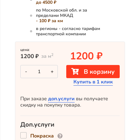
до 4500 ₽
по Московской обл. и за
пределами МКАД
- 100 ₽ за км
в регионы - согласно тарифам
транспортной компании
цена:
1200
₽
2
1200
₽
за м
Количество
В корзину
-
+
товара
Планкен
Купить в 1 клик
из
лиственницы
скошенный
ВС
При заказе
доп.услуги
вы получаете
140x20x3000
скидку на покупку товара.
Доп.услуги
Покраска