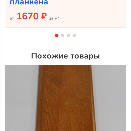
планкена
1670 ₽
2
от
за м
Похожие товары