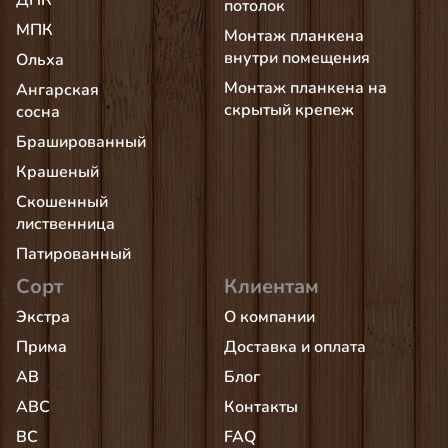
ДПК
потолок
МПК
Монтаж планкена
внутри помещения
Ольха
Монтаж планкена на
Ангарская
скрытый крепеж
сосна
Брашированный
Крашеный
Скошенный
лиственница
Патированный
Сорт
Клиентам
Экстра
О компании
Прима
Доставка и оплата
AB
Блог
АВС
Контакты
BC
FAQ