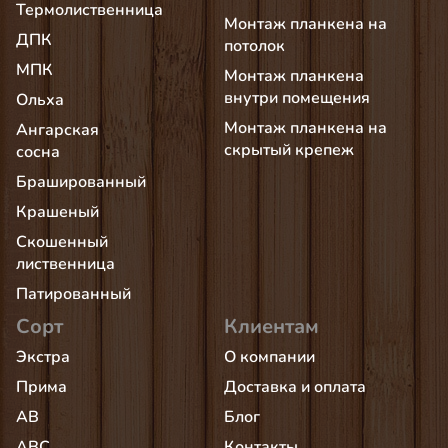
Термолиственница
Монтаж планкена на
ДПК
потолок
МПК
Монтаж планкена
внутри помещения
Ольха
Монтаж планкена на
Ангарская
скрытый крепеж
сосна
Брашированный
Крашеный
Скошенный
лиственница
Патированный
Сорт
Клиентам
Экстра
О компании
Прима
Доставка и оплата
AB
Блог
АВС
Контакты