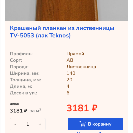
Крашеный планкен из лиственницы
TV-5053 (лак Teknos)
Профиль:
Прямой
Сорт:
АВ
Порода:
Лиственница
Ширина, мм:
140
Толщина, мм:
20
Длина, м:
4
Досок в уп.:
6
цена:
3181 ₽
2
3181
₽
за м
Количество
-
+
В корзину
товара
Крашеный