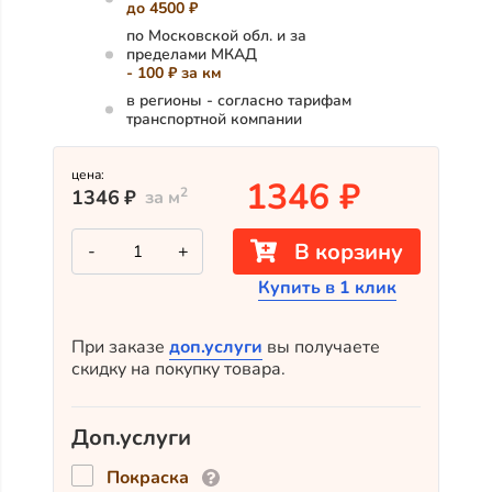
до 4500 ₽
по Московской обл. и за
пределами МКАД
- 100 ₽ за км
в регионы - согласно тарифам
транспортной компании
цена:
1346
₽
2
1346
₽
за м
Количество
В корзину
-
+
товара
Прямой
Купить в 1 клик
планкен
из
лиственницы
ВС
При заказе
доп.услуги
вы получаете
110x20x3000
скидку на покупку товара.
Доп.услуги
Покраска