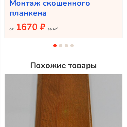
Монтаж скошенного
планкена
1670 ₽
2
от
за м
Похожие товары