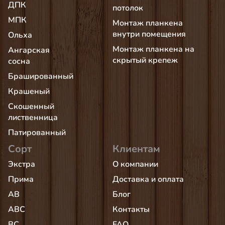
ДПК
потолок
МПК
Монтаж планкена
внутри помещения
Ольха
Монтаж планкена на
Ангарская
скрытый крепеж
сосна
Брашированный
Крашеный
Скошенный
лиственница
Патированный
Сорт
Клиентам
Экстра
О компании
Прима
Доставка и оплата
AB
Блог
АВС
Контакты
BC
FAQ