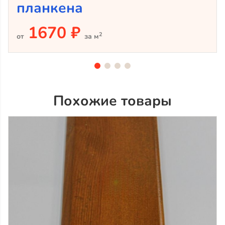
планкена
1670 ₽
2
от
за м
Похожие товары