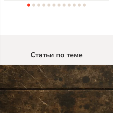
лиственницы
TV-
5053
(лак
Teknos)
Статьи по теме