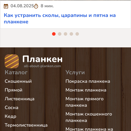
04.08.2025
8 мин.
Как устранить сколы, царапины и пятна на
планкене
Каталог
Услуги
Скошенный
Покраска планкена
Прямой
Монтаж планкена
Лиственница
Монтаж прямого
планкена
Сосна
Монтаж скошенного
Кедр
планкена
Термолиственница
Монтаж планкена на