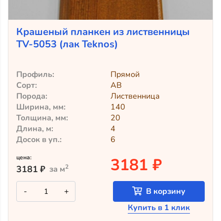
Крашеный планкен из лиственницы
TV-5053 (лак Teknos)
Профиль:
Прямой
Сорт:
АВ
Порода:
Лиственница
Ширина, мм:
140
Толщина, мм:
20
Длина, м:
4
Досок в уп.:
6
цена:
3181 ₽
2
3181
₽
за м
Количество
-
+
В корзину
товара
Крашеный
Купить в 1 клик
планкен
из