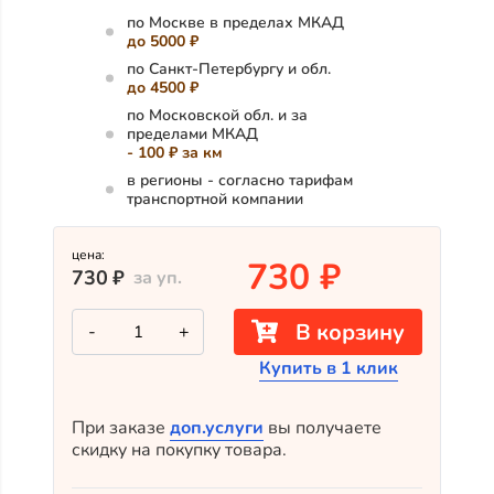
по Москве в пределах МКАД
до 5000 ₽
по Санкт-Петербургу и обл.
до 4500 ₽
по Московской обл. и за
пределами МКАД
- 100 ₽ за км
в регионы - согласно тарифам
транспортной компании
цена:
730
₽
730
₽
за уп.
Количество
В корзину
-
+
товара
Оцинкованный
Купить в 1 клик
Т-
образный
профиль
с
При заказе
доп.услуги
вы получаете
полимерным
скидку на покупку товара.
покрытием
для