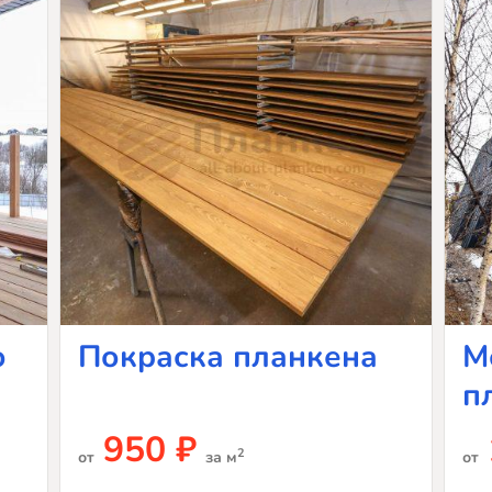
о
Покраска планкена
М
п
950 ₽
2
от
за м
от