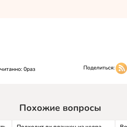
Поделиться:
читанно:
0
раз
Похожие вопросы
ть
Подходит ли планкен из кедра
Во