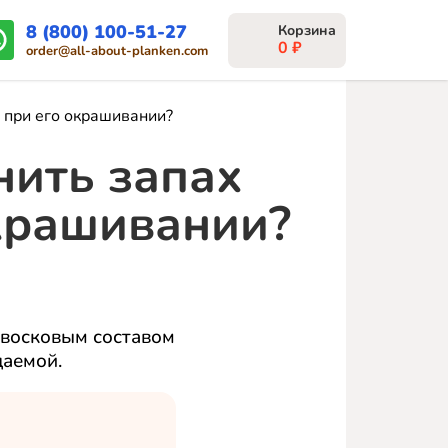
8 (800) 100-51-27
0
₽
order@all-about-planken.com
 при его окрашивании?
нить запах
окрашивании?
 восковым составом
цаемой.