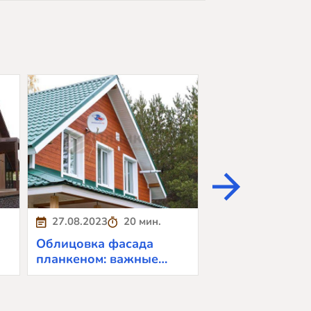
27.08.2023
20 мин.
28.08.2023
5
Облицовка фасада
Сравнение пла
планкеном: важные
имитации брус
аспекты и особенности
внешней отделк
материала
выбрать?