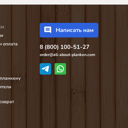
ам
Написать нам
ии
и оплата
8 (800) 100-51-27
order@all-about-planken.com
 планкену
ители
озврат