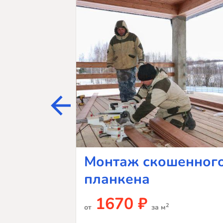
Монтаж скошенног
планкена
1670 ₽
2
от
за м