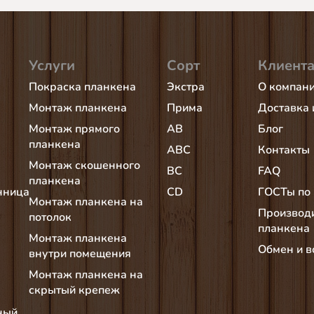
Услуги
Сорт
Клиент
Покраска планкена
Экстра
О компан
Монтаж планкена
Прима
Доставка 
Монтаж прямого
AB
Блог
планкена
АВС
Контакты
Монтаж скошенного
BC
FAQ
планкена
нница
CD
ГОСТы по
Монтаж планкена на
Производ
потолок
планкена
Монтаж планкена
Обмен и в
внутри помещения
Монтаж планкена на
скрытый крепеж
ный