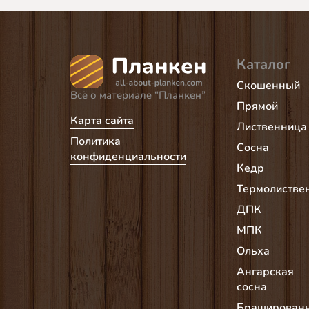
Каталог
Скошенный
Всё о материале “Планкен”
Прямой
Карта сайта
Лиственница
Политика
Сосна
конфиденциальности
Кедр
Термолистве
ДПК
МПК
Ольха
Ангарская
сосна
Браширован