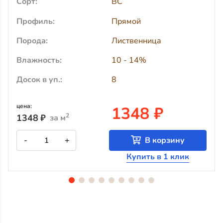
Сорт:
BC
Профиль:
Прямой
Порода:
Лиственница
Влажность:
10 - 14%
Досок в уп.:
8
цена:
1348 ₽
2
1348
₽
за м
Количество
-
+
В корзину
товара
Прямой
Купить в 1 клик
планкен
из
лиственницы
ВС
90x20x2000