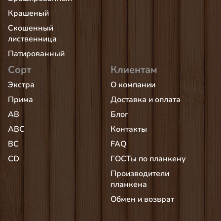
Крашеный
Скошенный
лиственница
Патированный
Сорт
Клиентам
Экстра
О компании
Прима
Доставка и оплата
AB
Блог
АВС
Контакты
BC
FAQ
CD
ГОСТы по планкену
Производители
планкена
Обмен и возврат