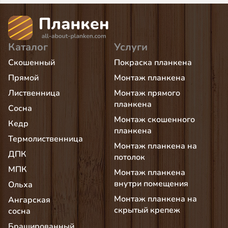
Каталог
Услуги
Скошенный
Покраска планкена
Прямой
Монтаж планкена
Лиственница
Монтаж прямого
планкена
Сосна
Монтаж скошенного
Кедр
планкена
Термолиственница
Монтаж планкена на
ДПК
потолок
МПК
Монтаж планкена
внутри помещения
Ольха
Монтаж планкена на
Ангарская
скрытый крепеж
сосна
Брашированный