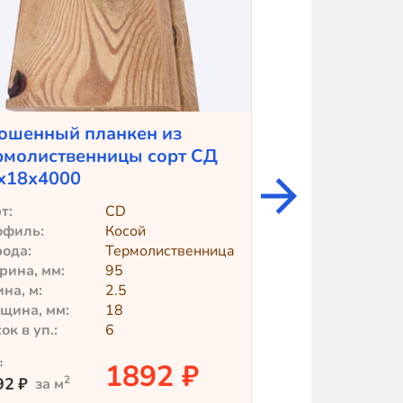
ошенный планкен из
Крашеный пл
рмолиственницы сорт СД
лиственницы 
х18х4000
Teknos)
т:
CD
Профиль:
офиль:
Косой
Сорт:
ода:
Термолиственница
Порода:
ина, мм:
95
Ширина, мм:
на, м:
2.5
Толщина, мм:
щина, мм:
18
Длина, м:
ок в уп.:
6
Досок в уп.:
:
цена:
1892 ₽
2
2
92
₽
3181
₽
за м
за м