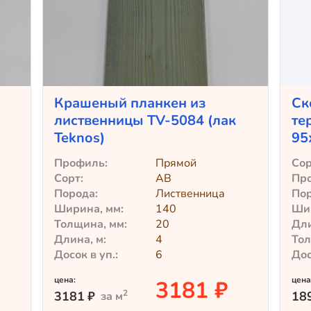
Крашеный планкен из
Ск
лиственницы TV-5084 (лак
те
Teknos)
95
Профиль:
Прямой
Сор
Сорт:
АВ
Пр
Порода:
Лиственница
Пор
Ширина, мм:
140
Шир
Толщина, мм:
20
Дли
Длина, м:
4
Тол
Досок в уп.:
6
Дос
цена:
цена
3181 ₽
2
3181
₽
18
за м