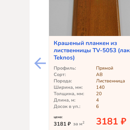
Крашеный планкен из
лиственницы TV-5053 (лак
Teknos)
Профиль:
Прямой
Сорт:
АВ
Порода:
Лиственница
Ширина, мм:
140
Толщина, мм:
20
Длина, м:
4
Досок в уп.:
6
цена:
3181 ₽
2
3181
₽
за м