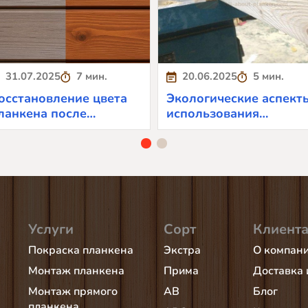
31.07.2025
7 мин.
20.06.2025
5 мин.
осстановление цвета
Экологические аспект
ланкена после
использования
льтрафиолета
планкена
Услуги
Сорт
Клиент
Покраска планкена
Экстра
О компан
Монтаж планкена
Прима
Доставка 
Монтаж прямого
AB
Блог
планкена