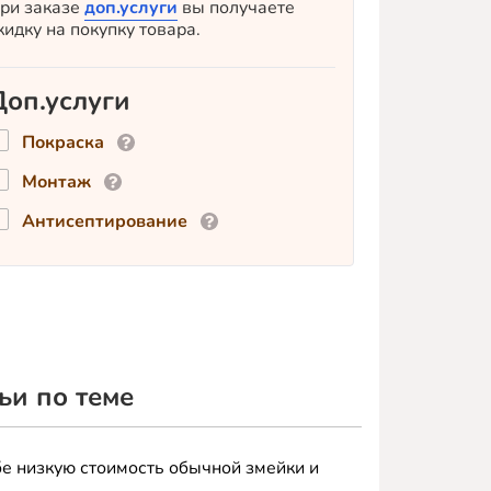
мм,
ри заказе
доп.услуги
вы получаете
оцинкованный
кидку на покупку товара.
Доп.услуги
Покраска
Монтаж
Антисептирование
ьи по теме
бе низкую стоимость обычной змейки и