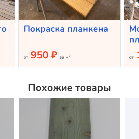
го
Покраска планкена
М
п
950 ₽
2
от
за м
от
Похожие товары