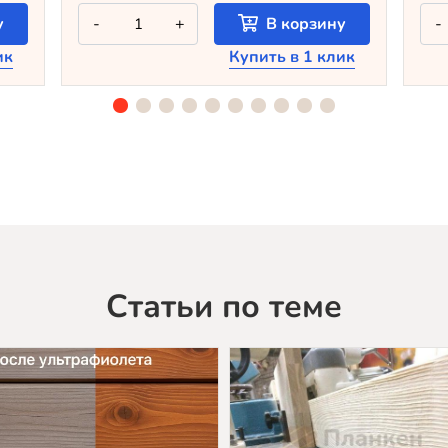
Количество
у
-
+
В корзину
-
товара
Крашеный
ик
Купить в 1 клик
планкен
из
лиственницы
TV-
5084
(лак
Teknos)
Статьи по теме