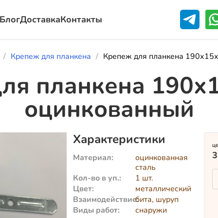
Блог
Доставка
Контакты
Крепеж для планкена
Крепеж для планкена 190х15х
ля планкена 190х1
оцинкованный
Характеристики
ц
3
Материал:
оцинкованная
сталь
Кол-во в уп.:
1 шт.
Цвет:
металлический
Взаимодействие:
бита, шуруп
Виды работ:
снаружи