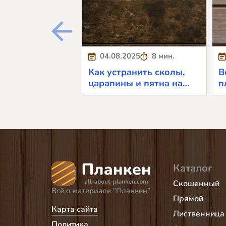
04.08.2025
8 мин.
Как устранить сколы,
В
царапины и пятна на
п
планкене
у
Каталог
Скошенный
Всё о материале “Планкен”
Прямой
Карта сайта
Лиственница
Политика