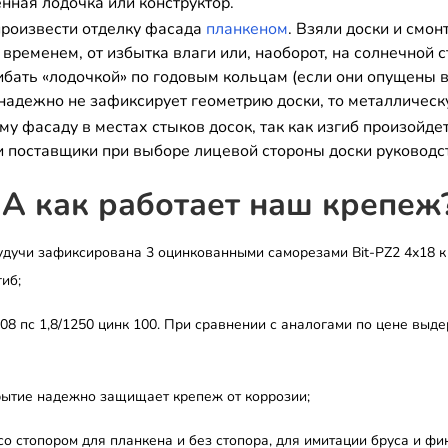
нная лодочка или конструктор.
произвести отделку фасада
планкеном
. Взяли доски и смо
временем, от избытка влаги или, наоборот, на солнечной с
бать «лодочкой» по годовым кольцам (если они опущены вн
 надежно не зафиксирует геометрию доски, то металлическ
му фасаду в местах стыков досок, так как изгиб произойде
и поставщики при выборе лицевой стороны доски руководст
 А как работает наш крепеж
удучи зафиксирована 3 оцинкованными саморезами Bit-PZ2 4х18 к
гиб;
8 пс 1,8/1250 цинк 100. При сравнении с аналогами по цене выд
ытие надежно защищает крепеж от коррозии;
о стопором для планкена и без стопора, для имитации бруса и фи