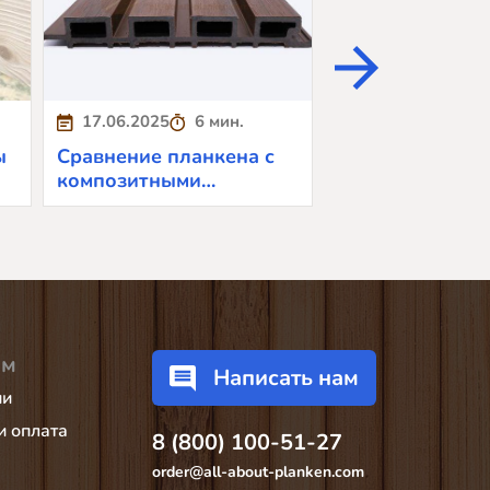
17.06.2025
6 мин.
28.05.2025
6
ы
Сравнение планкена с
Уход за планке
композитными
зимний период:
материалами: плюсы и
по защите дре
минусы
ам
Написать нам
ии
и оплата
8 (800) 100-51-27
order@all-about-planken.com