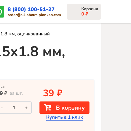
8 (800) 100-51-27
0
₽
order@all-about-planken.com
1.8 мм, оцинкованный
5х1.8 мм,
ена:
39
₽
9
₽
за шт.
Количество
В корзину
-
+
товара
Крепеж
Купить в 1 клик
для
планкена
190х15х1.8