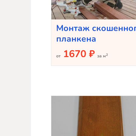
Монтаж скошенно
планкена
1670 ₽
2
от
за м