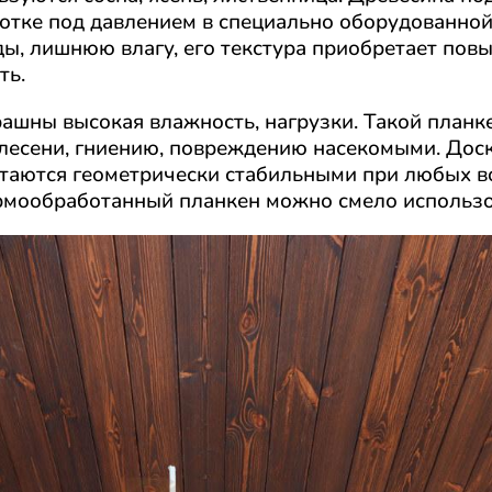
отке под давлением в специально оборудованной
ды, лишнюю влагу, его текстура приобретает пов
ть.
рашны высокая влажность, нагрузки. Такой планк
плесени, гниению, повреждению насекомыми. Дос
таются геометрически стабильными при любых в
ермообработанный планкен можно смело использо