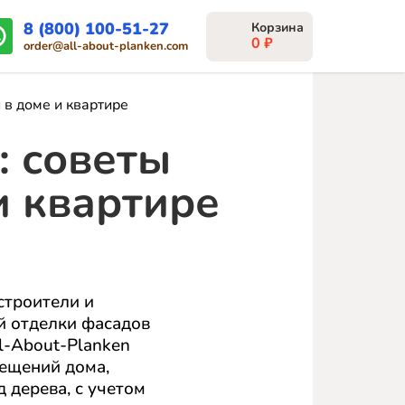
8 (800) 100-51-27
0
₽
order@all-about-planken.com
 в доме и квартире
: советы
и квартире
строители и
ей отделки фасадов
l-About-Planken
мещений дома,
 дерева, с учетом