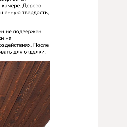
 камере. Дерево
ышенную твердость,
ен не подвержен
ки не
оздействиях. После
вать для отделки.