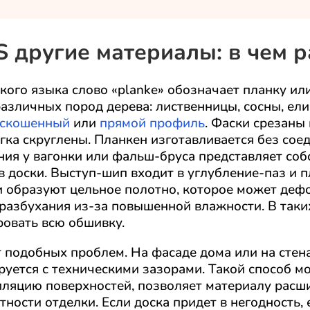
 другие материалы: в чем 
кого языка слово «planke» обозначает планку ил
азличных пород дерева: лиственницы, сосны, ели
скошенный
или
прямой профиль
. Фаски срезаны
гка скруглены. Планкен изготавливается без сое
ния у вагонки или фальш-бруса представляет соб
 доски. Выступ-шип входит в углубление-паз и п
и образуют цельное полотно, которое может деф
 разбухания из-за повышенной влажности. В таки
ровать всю обшивку.
 подобных проблем. На фасаде дома или на стен
руется с техническими зазорами. Такой способ м
иляцию поверхностей, позволяет материалу расши
ности отделки. Если доска придет в негодность,