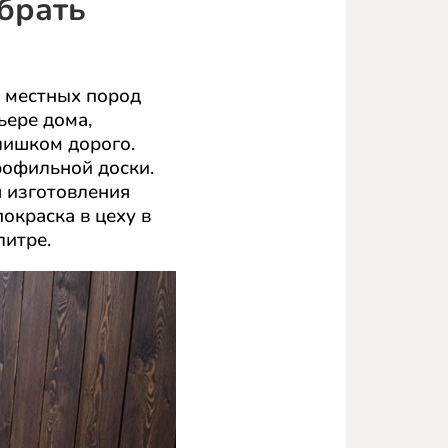
брать
х местных пород
ьере дома,
слишком дорого.
рофильной доски.
 изготовления
окраска в цеху в
литре.