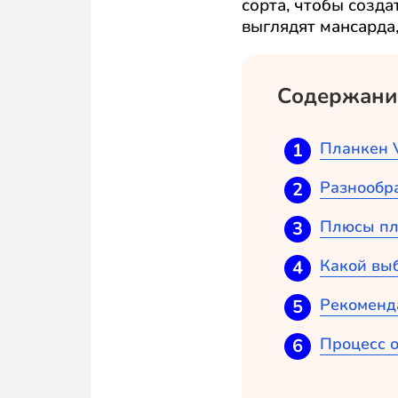
сорта, чтобы созд
выглядят мансарда,
Содержани
Планкен V
Разнообра
Плюсы пл
Какой вы
Рекоменд
Процесс о