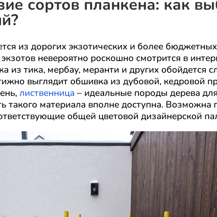
ие сортов планкена: как вы
й?
ется из дорогих экзотических и более бюджетны
 экзотов невероятно роскошно смотрится в интер
ка из тика, мербау, меранти и других обойдется 
тижно выглядит обшивка из дубовой, кедровой п
сень,
лиственница
– идеальные породы дерева для
ь такого материала вполне доступна. Возможна п
оответствующие общей цветовой дизайнерской па