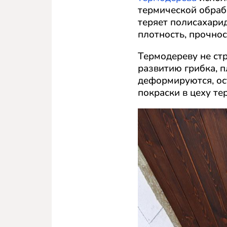
термической обраб
теряет полисахари
плотность, прочнос
Термодереву не ст
развитию грибка, 
деформируются, ос
покраски в цеху т