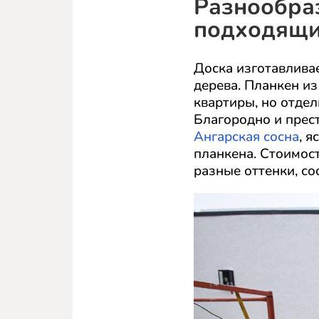
Разнообраз
подходящи
Доска изготавлива
дерева. Планкен из
квартиры, но отдел
Благородно и прес
Ангарская сосна
, я
планкена. Стоимост
разные оттенки, с