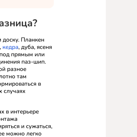
разница?
и доску. Планкен
,
кедра
, дуба, ясеня
 под прямым или
динения паз-шип.
ой разное
лотно там
ормироваться в
х случаях
ах в интерьере
онтажа
ряться и сужаться,
 ее можно легко