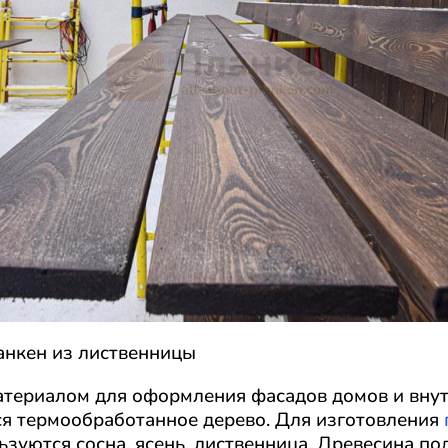
нкен из лиственницы
териалом для оформления фасадов домов и внут
я термообработанное дерево. Для изготовления
зуются сосна, ясень, лиственница. Древесина по