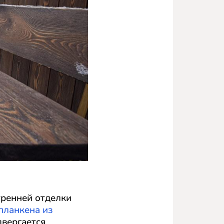
ренней отделки
планкена из
двергается