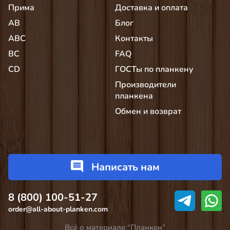
Прима
Доставка и оплата
AB
Блог
АВС
Контакты
BC
FAQ
CD
ГОСТы по планкену
Производители
планкена
Обмен и возврат
Написать нам
8 (800) 100-51-27
order@all-about-planken.com
Всё о материале “Планкен”