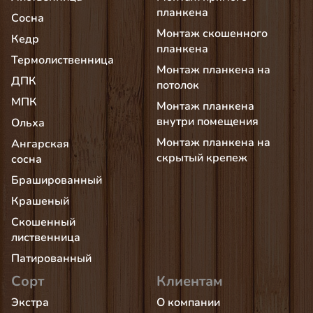
планкена
Сосна
Монтаж скошенного
Кедр
планкена
Термолиственница
Монтаж планкена на
ДПК
потолок
МПК
Монтаж планкена
внутри помещения
Ольха
Монтаж планкена на
Ангарская
скрытый крепеж
сосна
Брашированный
Крашеный
Скошенный
лиственница
Патированный
Сорт
Клиентам
Экстра
О компании