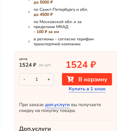
до 5000 ₽
по Санкт-Петербургу и обл.
до 4500 ₽
по Московской обл. и за
пределами МКАД
- 100 ₽ за км
в регионы - согласно тарифам
транспортной компании
цена:
1524
₽
1524
₽
за шт.
Количество
В корзину
-
+
товара
Укрывная
Купить в 1 клик
краска
для
планкена
Renner
При заказе
доп.услуги
вы получаете
YO
скидку на покупку товара.
30C301/C48
Доп.услуги