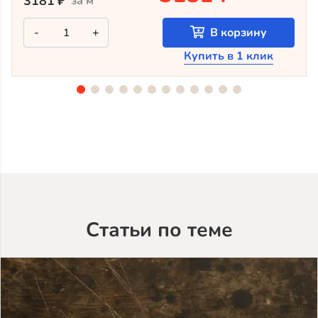
3181
₽
за м
Количество
-
+
В корзину
товара
Крашеный
Купить в 1 клик
планкен
из
лиственницы
TV-
5053
(лак
Teknos)
Статьи по теме