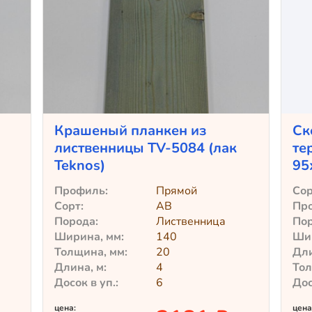
Крашеный планкен из
Ск
лиственницы TV-5084 (лак
те
Teknos)
95
Профиль:
Прямой
Сор
Сорт:
АВ
Пр
Порода:
Лиственница
Пор
Ширина, мм:
140
Шир
Толщина, мм:
20
Дли
Длина, м:
4
Тол
Досок в уп.:
6
Дос
цена:
цена