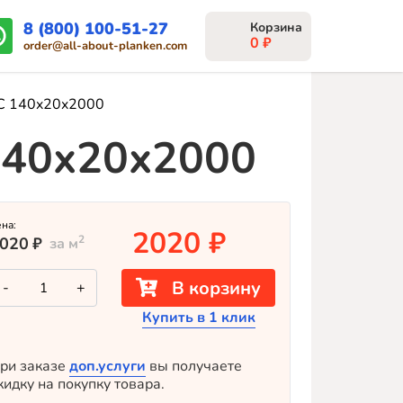
8 (800) 100-51-27
0
₽
order@all-about-planken.com
BC 140x20x2000
140x20x2000
ена:
2020
₽
2
020
₽
за м
Количество
В корзину
-
+
товара
Прямой
Купить в 1 клик
планкен
из
кедра
BC
ри заказе
доп.услуги
вы получаете
140x20x2000
кидку на покупку товара.