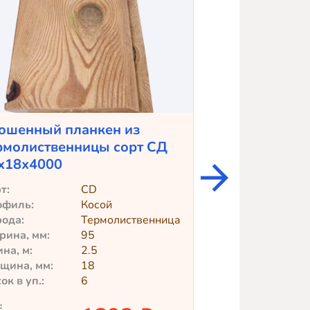
ошенный планкен из
Крашеный пл
рмолиственницы сорт СД
лиственницы 
х18х4000
Teknos)
т:
CD
Профиль:
офиль:
Косой
Сорт:
ода:
Термолиственница
Порода:
ина, мм:
95
Ширина, мм:
на, м:
2.5
Толщина, мм:
щина, мм:
18
Длина, м:
ок в уп.:
6
Досок в уп.:
:
цена: