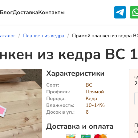
Блог
Доставка
Контакты
аталог
Планкен из кедра
Прямой планкен из кедра 
нкен из кедра BC 
Характеристики
ц
2
Сорт:
BC
Профиль:
Прямой
Порода:
Кедр
Влажность:
10-14%
Досок в уп.:
6
Доставка и оплата
П
с