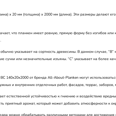
ина) x 20 мм (толщина) x 2000 мм (длина). Эти размеры делают е
ачает, что планкен имеет ровную, прямую форму без изгибов или 
.
бычно указывает на сортность древесины. В данном случае, “В” 
кие сучки или незначительные изъяны. “С” указывает на более ка
C 140x20x2000 от бренда All-About-Planken могут использоватьс
ужных и внутренних отделочных работ, фасадов, террас, заборов, 
ает естественной устойчивостью к гниению и воздействию вредн
есть приятный аромат, который может добавить атмосферности к о
едра можно обрабатывать различными методами для достижения н