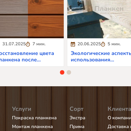
31.07.2025
7 мин.
20.06.2025
5 мин.
осстановление цвета
Экологические аспект
ланкена после
использования
льтрафиолета
планкена
Услуги
Сорт
Клиент
Покраска планкена
Экстра
О компан
Монтаж планкена
Прима
Доставка 