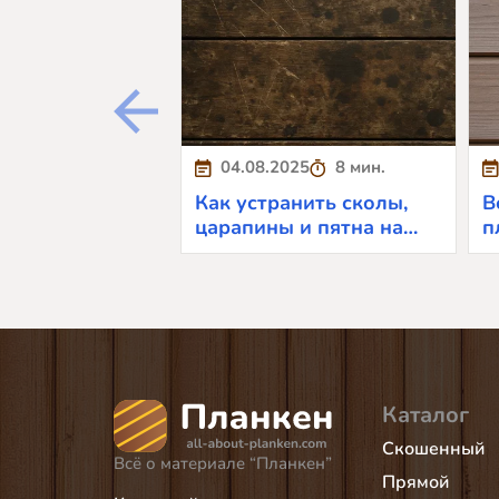
04.08.2025
8 мин.
Как устранить сколы,
В
царапины и пятна на
п
планкене
у
Каталог
Скошенный
Всё о материале “Планкен”
Прямой