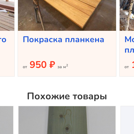
го
Покраска планкена
М
п
950 ₽
2
от
за м
от
Похожие товары