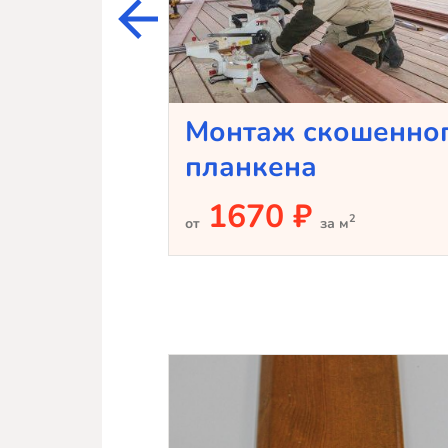
Монтаж скошенно
планкена
1670 ₽
2
от
за м