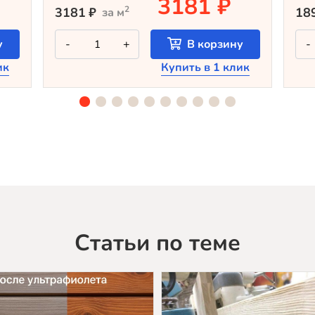
3181 ₽
2
3181
₽
18
за м
Количество
у
-
+
В корзину
-
товара
Крашеный
ик
Купить в 1 клик
планкен
из
лиственницы
TV-
5084
(лак
Teknos)
Статьи по теме