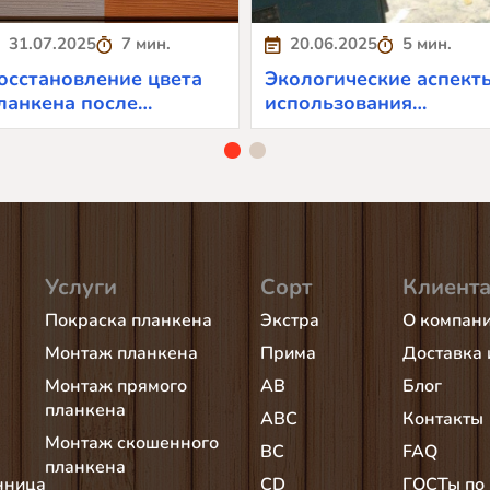
31.07.2025
7 мин.
20.06.2025
5 мин.
осстановление цвета
Экологические аспект
ланкена после
использования
льтрафиолета
планкена
Услуги
Сорт
Клиент
Покраска планкена
Экстра
О компан
Монтаж планкена
Прима
Доставка 
Монтаж прямого
AB
Блог
планкена
АВС
Контакты
Монтаж скошенного
BC
FAQ
планкена
нница
CD
ГОСТы по