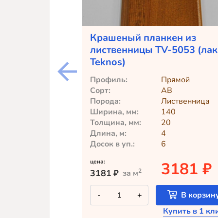
Крашеный планкен из
лиственницы TV-5053 (лак
Teknos)
Профиль:
Прямой
Сорт:
АВ
Порода:
Лиственница
Ширина, мм:
140
Толщина, мм:
20
Длина, м:
4
Досок в уп.:
6
цена:
3181 ₽
2
3181
₽
за м
Количество
-
+
В корзин
товара
Крашеный
Купить в 1 кл
планкен