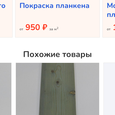
го
Покраска планкена
М
п
950 ₽
2
от
за м
от
Похожие товары