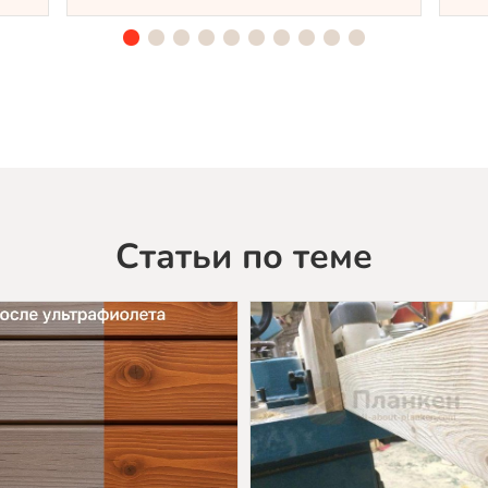
из
лиственницы
TV-
5084
(лак
Teknos)
Статьи по теме