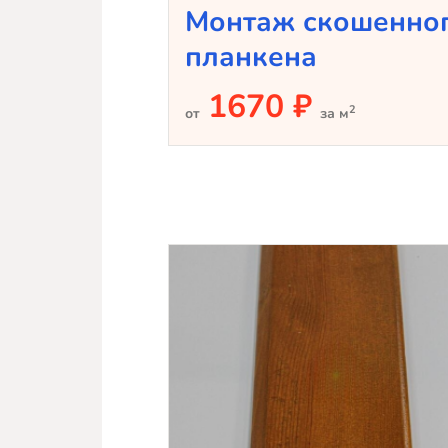
Монтаж скошенно
планкена
1670 ₽
2
от
за м