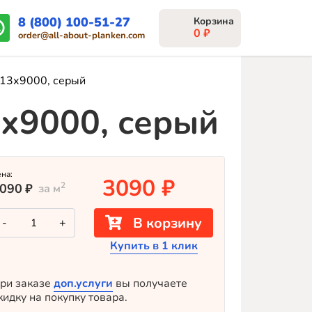
8 (800) 100-51-27
0
₽
order@all-about-planken.com
13х9000, серый
х9000, серый
ена:
3090
₽
2
090
₽
за м
Количество
В корзину
-
+
товара
Планкен
Купить в 1 клик
МПК
Ottimo
3D
145х13х9000,
ри заказе
доп.услуги
вы получаете
серый
кидку на покупку товара.