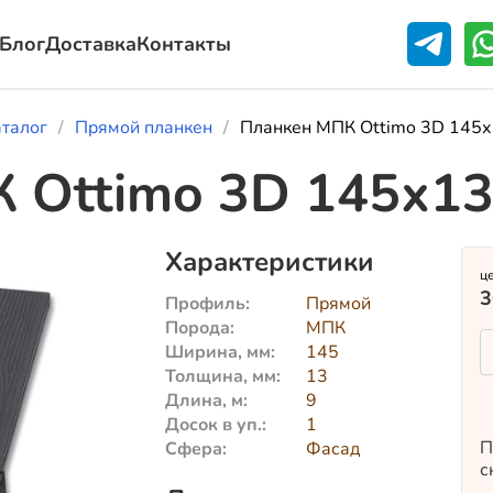
Блог
Доставка
Контакты
аталог
Прямой планкен
Планкен МПК Ottimo 3D 145х
 Ottimo 3D 145х13
Характеристики
ц
3
Профиль:
Прямой
Порода:
МПК
Ширина, мм:
145
Толщина, мм:
13
Длина, м:
9
Досок в уп.:
1
П
Сфера:
Фасад
с