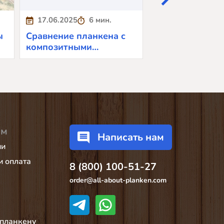
17.06.2025
6 мин.
28.05.2025
6
ы
Сравнение планкена с
Уход за планке
композитными
зимний период:
материалами: плюсы и
по защите дре
минусы
ам
Написать нам
ии
и оплата
8 (800) 100-51-27
order@all-about-planken.com
 планкену