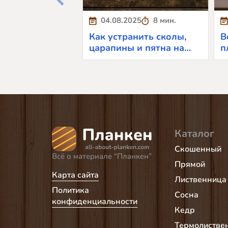
04.08.2025
8 мин.
Как устранить сколы,
В
царапины и пятна на
п
планкене
у
Каталог
Скошенный
Всё о материале “Планкен”
Прямой
Карта сайта
Лиственница
Политика
Сосна
конфиденциальности
Кедр
Термолистве