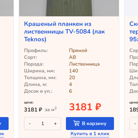
Крашеный планкен из
Ск
лиственницы TV-5084 (лак
те
Teknos)
95
Профиль:
Прямой
Сор
Сорт:
АВ
Пр
Порода:
Лиственница
Пор
Ширина, мм:
140
Шир
Толщина, мм:
20
Дли
Длина, м:
4
Тол
Досок в уп.:
6
Дос
цена:
цена
3181 ₽
2
3181
₽
18
за м
Количество
у
-
+
В корзину
-
товара
Крашеный
ик
Купить в 1 клик
планкен