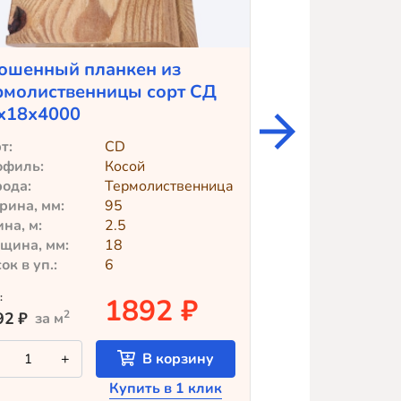
ошенный планкен из
Крашеный пл
рмолиственницы сорт СД
лиственницы 
х18х4000
Teknos)
т:
CD
Профиль:
офиль:
Косой
Сорт:
ода:
Термолиственница
Порода:
ина, мм:
95
Ширина, мм:
на, м:
2.5
Толщина, мм:
щина, мм:
18
Длина, м:
ок в уп.:
6
Досок в уп.:
:
цена:
1892 ₽
2
2
92
₽
3181
₽
за м
за м
Количество
Количество
+
В корзину
-
+
товара
товара
Скошенный
Крашеный
Купить в 1 клик
планкен
планкен