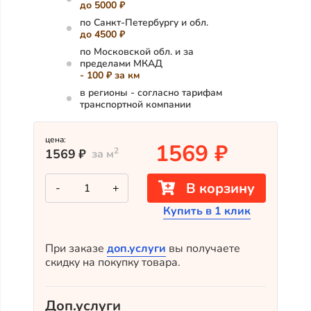
до 5000 ₽
по Санкт-Петербургу и обл.
до 4500 ₽
по Московской обл. и за
пределами МКАД
- 100 ₽ за км
в регионы - согласно тарифам
транспортной компании
цена:
1569
₽
2
1569
₽
за м
Количество
В корзину
-
+
товара
Планкен
Купить в 1 клик
из
термососны
прямой
сорт
При заказе
доп.услуги
вы получаете
АВ
скидку на покупку товара.
140х18х3000
Доп.услуги