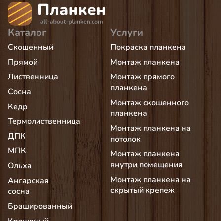
Каталог
Услуги
Скошенный
Покраска планкена
Прямой
Монтаж планкена
Лиственница
Монтаж прямого
планкена
Сосна
Монтаж скошенного
Кедр
планкена
Термолиственница
Монтаж планкена на
ДПК
потолок
МПК
Монтаж планкена
внутри помещения
Ольха
Монтаж планкена на
Ангарская
скрытый крепеж
сосна
Брашированный