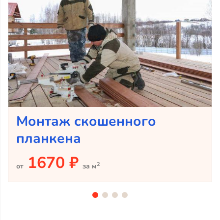
Монтаж скошенного
планкена
1670 ₽
2
от
за м