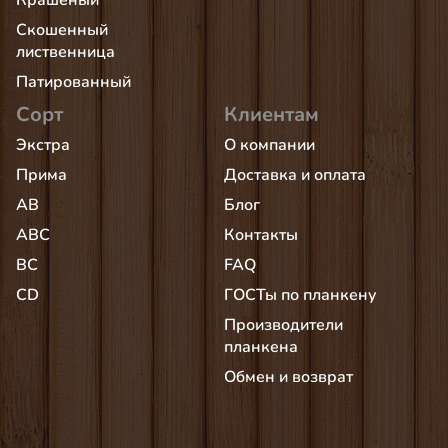
Крашеный
Скошенный
лиственница
Патированный
Сорт
Клиентам
Экстра
О компании
Прима
Доставка и оплата
AB
Блог
АВС
Контакты
BC
FAQ
CD
ГОСТы по планкену
Производители
планкена
Обмен и возврат