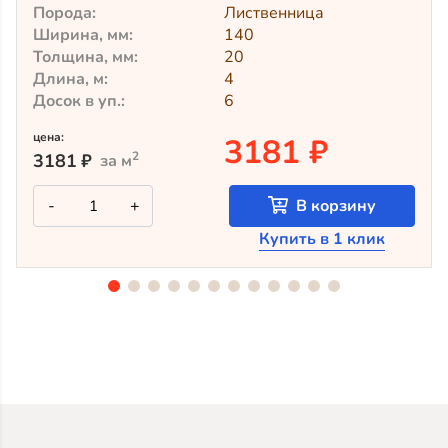
Порода:
Лиственница
Ширина, мм:
140
Толщина, мм:
20
Длина, м:
4
Досок в уп.:
6
цена:
3181 ₽
2
3181
₽
за м
Количество
-
+
В корзину
товара
Крашеный
Купить в 1 клик
планкен
из
лиственницы
TV-
5053
(лак
Teknos)