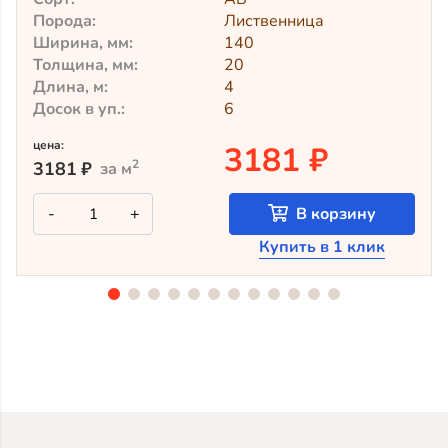
Порода:
Лиственница
Ширина, мм:
140
Толщина, мм:
20
Длина, м:
4
Досок в уп.:
6
цена:
3181 ₽
2
3181
₽
за м
Количество
-
+
В корзину
товара
Крашеный
Купить в 1 клик
планкен
из
лиственницы
TV-
5053
(лак
Teknos)