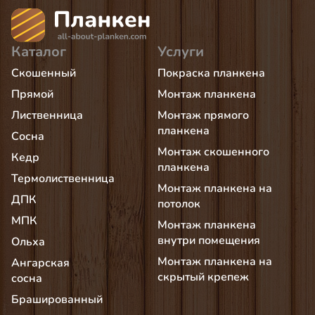
Каталог
Услуги
Скошенный
Покраска планкена
Прямой
Монтаж планкена
Лиственница
Монтаж прямого
планкена
Сосна
Монтаж скошенного
Кедр
планкена
Термолиственница
Монтаж планкена на
ДПК
потолок
МПК
Монтаж планкена
внутри помещения
Ольха
Монтаж планкена на
Ангарская
скрытый крепеж
сосна
Брашированный