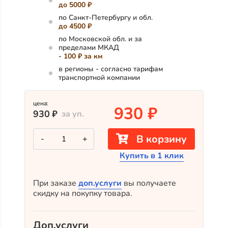
до 5000 ₽
по Санкт-Петербургу и обл.
до 4500 ₽
по Московской обл. и за
пределами МКАД
- 100 ₽ за км
в регионы - согласно тарифам
транспортной компании
цена:
930
₽
930
₽
за уп.
Количество
В корзину
-
+
товара
Прямой
Купить в 1 клик
планкен
из
термопихты
ЭКСТРА
При заказе
доп.услуги
вы получаете
длина
скидку на покупку товара.
800
–
3000
мм
Доп.услуги