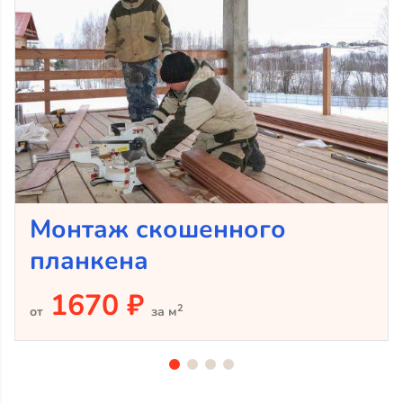
Монтаж скошенного
планкена
1670 ₽
2
от
за м