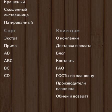
Крашеный
Скошенный
лиственница
Патированный
Сорт
Клиентам
Экстра
О компании
Прима
Доставка и оплата
AB
Блог
АВС
Контакты
BC
FAQ
CD
ГОСТы по планкену
Производители
планкена
Обмен и возврат