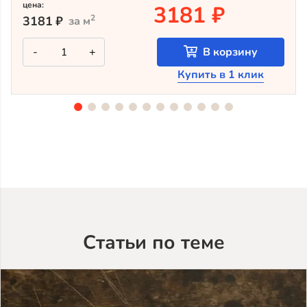
цена:
3181 ₽
2
3181
₽
за м
Количество
-
+
В корзину
товара
Крашеный
Купить в 1 клик
планкен
из
лиственницы
TV-
5053
(лак
Teknos)
Статьи по теме