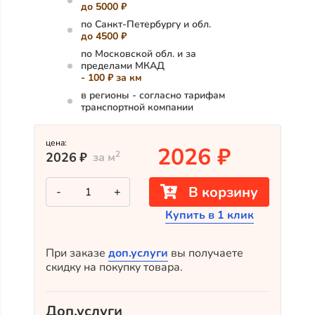
до 5000 ₽
по Санкт-Петербургу и обл.
до 4500 ₽
по Московской обл. и за
пределами МКАД
- 100 ₽ за км
в регионы - согласно тарифам
транспортной компании
цена:
2026
₽
2
2026
₽
за м
Количество
В корзину
-
+
товара
Патинированный
Купить в 1 клик
планкен
из
сосны
скошенный
При заказе
доп.услуги
вы получаете
ВС(С)
скидку на покупку товара.
125х20х2700
Доп.услуги