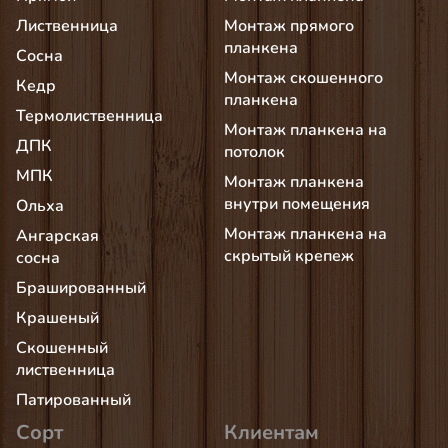
Лиственница
Монтаж прямого
планкена
Сосна
Монтаж скошенного
Кедр
планкена
Термолиственница
Монтаж планкена на
ДПК
потолок
МПК
Монтаж планкена
внутри помещения
Ольха
Монтаж планкена на
Ангарская
скрытый крепеж
сосна
Брашированный
Крашеный
Скошенный
лиственница
Патированный
Сорт
Клиентам