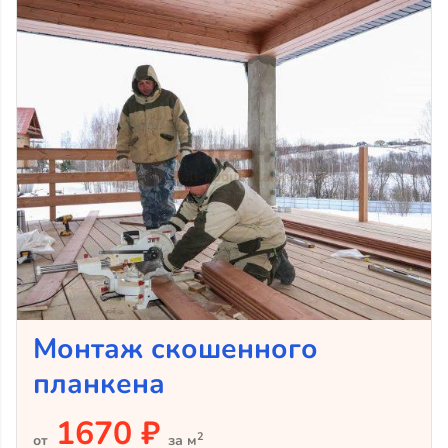
Монтаж скошенного
планкена
1670 ₽
2
от
за м