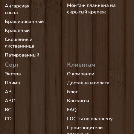
Монтаж планкена на
Ангарская
скрытый крепеж
сосна
Брашированный
Крашеный
Скошенный
лиственница
Патированный
Сорт
Клиентам
Экстра
О компании
Прима
Доставка и оплата
AB
Блог
АВС
Контакты
BC
FAQ
CD
ГОСТы по планкену
Производители