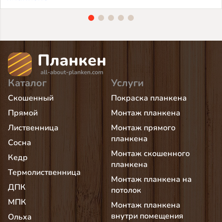
Каталог
Услуги
Скошенный
Покраска планкена
Прямой
Монтаж планкена
Лиственница
Монтаж прямого
планкена
Сосна
Монтаж скошенного
Кедр
планкена
Термолиственница
Монтаж планкена на
ДПК
потолок
МПК
Монтаж планкена
внутри помещения
Ольха