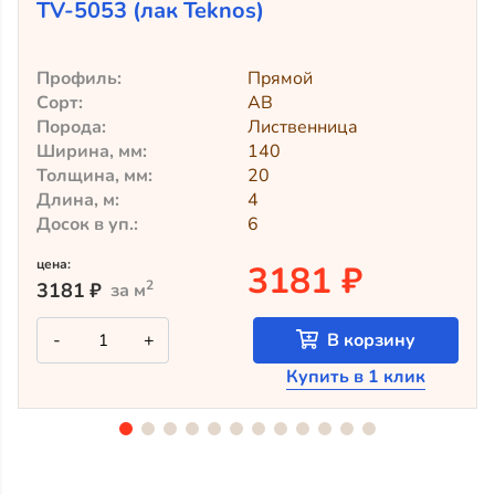
TV-5053 (лак Teknos)
Профиль:
Прямой
Сорт:
АВ
Порода:
Лиственница
Ширина, мм:
140
Толщина, мм:
20
Длина, м:
4
Досок в уп.:
6
цена:
3181 ₽
2
3181
₽
за м
Количество
-
+
В корзину
товара
Крашеный
Купить в 1 клик
планкен
из
лиственницы
TV-
5053
(лак
Teknos)