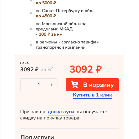
до 5000 ₽
по Санкт-Петербургу и обл.
до 4500 ₽
по Московской обл. и за
пределами МКАД
- 100 ₽ за км
в регионы - согласно тарифам
транспортной компании
цена:
3092
₽
2
3092
₽
за м
Количество
В корзину
-
+
товара
Крашеный
Купить в 1 клик
планкен
из
лиственницы
TV-
При заказе
доп.услуги
вы получаете
5088
скидку на покупку товара.
(лак
Teknos)
Доп.услуги