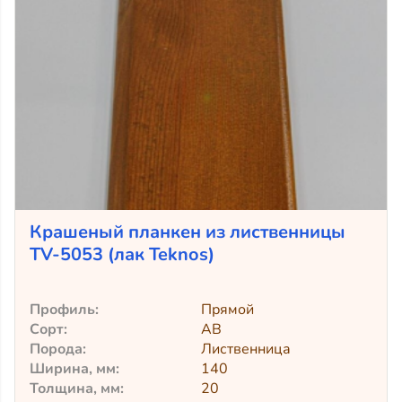
Крашеный планкен из лиственницы
TV-5053 (лак Teknos)
Профиль:
Прямой
Сорт:
АВ
Порода:
Лиственница
Ширина, мм:
140
Толщина, мм:
20