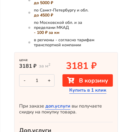
до 5000 ₽
по Санкт-Петербургу и обл.
до 4500 ₽
по Московской обл. и за
пределами МКАД
- 100 ₽ за км
в регионы - согласно тарифам
транспортной компании
цена:
3181
₽
2
3181
₽
за м
Количество
В корзину
-
+
товара
Крашеный
Купить в 1 клик
планкен
из
лиственницы
TM-
При заказе
доп.услуги
вы получаете
4077/97
скидку на покупку товара.
(лак
Teknos)
Доп.услуги