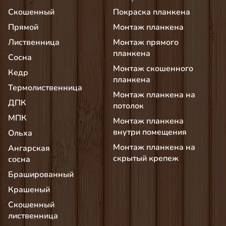
Скошенный
Покраска планкена
Прямой
Монтаж планкена
Лиственница
Монтаж прямого
планкена
Сосна
Монтаж скошенного
Кедр
планкена
Термолиственница
Монтаж планкена на
ДПК
потолок
МПК
Монтаж планкена
внутри помещения
Ольха
Монтаж планкена на
Ангарская
скрытый крепеж
сосна
Брашированный
Крашеный
Скошенный
лиственница