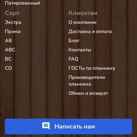
Патированный
Сорт
Клиентам
Экстра
О компании
Прима
Доставка и оплата
AB
Блог
АВС
Контакты
BC
FAQ
CD
ГОСТы по планкену
Производители
планкена
Обмен и возврат
Написать нам