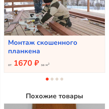
Монтаж скошенного
планкена
1670 ₽
2
от
за м
Похожие товары