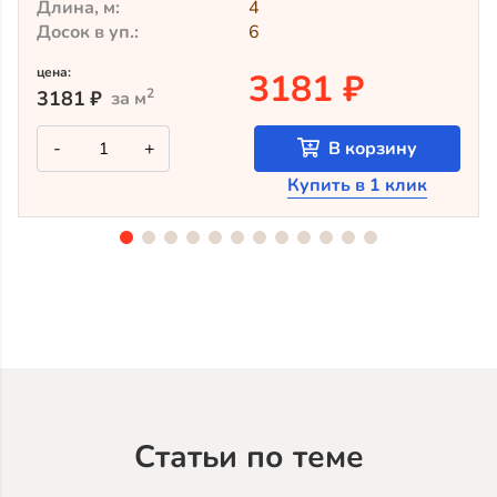
Длина, м:
4
Досок в уп.:
6
цена:
3181 ₽
2
3181
₽
за м
Количество
-
+
В корзину
товара
Крашеный
Купить в 1 клик
планкен
из
лиственницы
TV-
5053
(лак
Teknos)
Статьи по теме